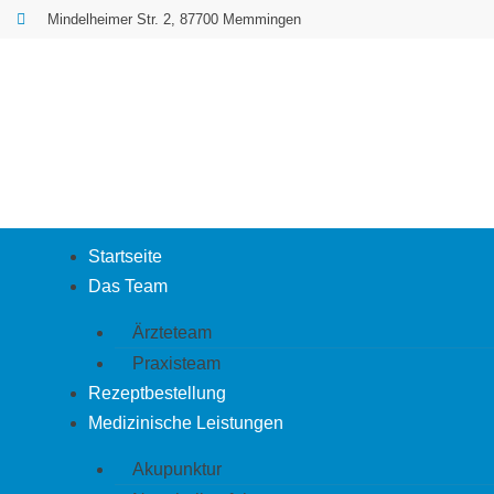
Zum
Mindelheimer Str. 2, 87700 Memmingen
Inhalt
springen
Startseite
Das Team
Ärzteteam
Praxisteam
Rezeptbestellung
Medizinische Leistungen
Akupunktur