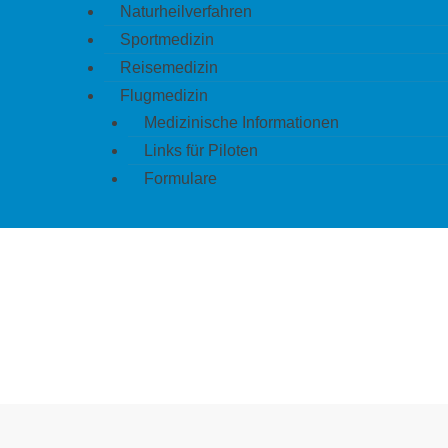
Naturheilverfahren
Sportmedizin
Reisemedizin
Flugmedizin
Medizinische Informationen
Links für Piloten
Formulare