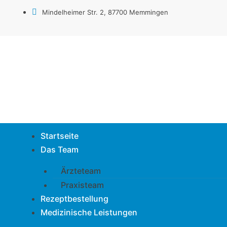
Zum
Mindelheimer Str. 2, 87700 Memmingen
Inhalt
springen
Startseite
Das Team
Ärzteteam
Praxisteam
Rezeptbestellung
Medizinische Leistungen