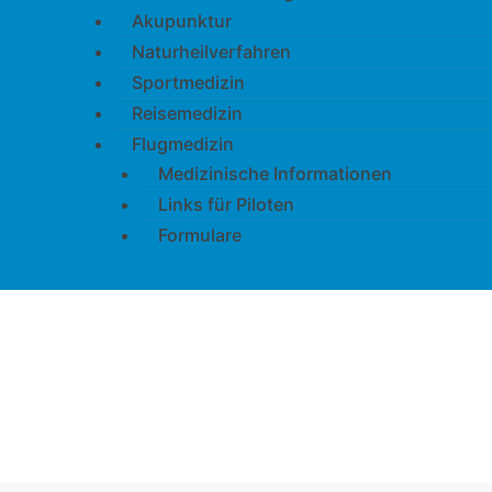
Akupunktur
Naturheilverfahren
Sportmedizin
Reisemedizin
Flugmedizin
Medizinische Informationen
Links für Piloten
Formulare